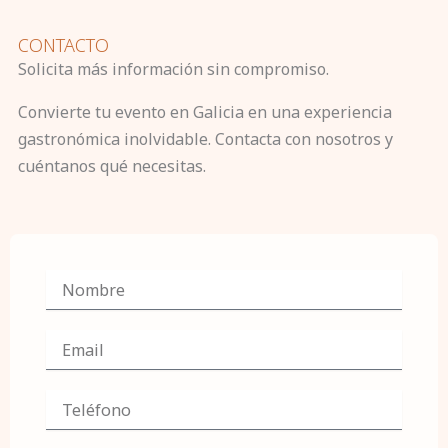
CONTACTO
Solicita más información sin compromiso.
Convierte tu evento en Galicia en una experiencia
gastronómica inolvidable. Contacta con nosotros y
cuéntanos qué necesitas.
N
o
m
b
E
r
m
e
a
i
T
l
e
l