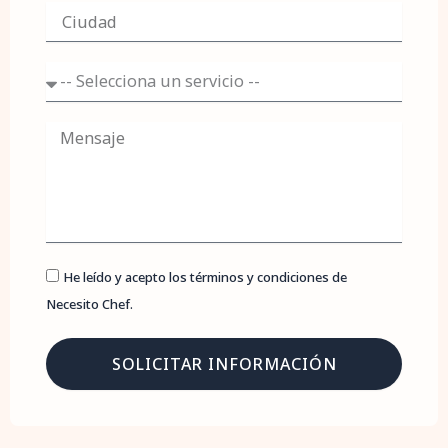
é
C
f
i
o
u
n
d
S
o
a
e
d
r
v
M
i
e
c
n
i
s
o
a
j
e
He leído y acepto los términos y condiciones de
Necesito Chef.
SOLICITAR INFORMACIÓN